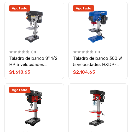
Agotado
Agotado
(0)
(0)
Taladro de banco 8" 1/2
Taladro de banco 300 W
HP 5 velocidades
5 velocidades HXDP-
TBOEM-1/2 OEM
300 Hyumax
$1,618.65
$2,104.65
Agotado