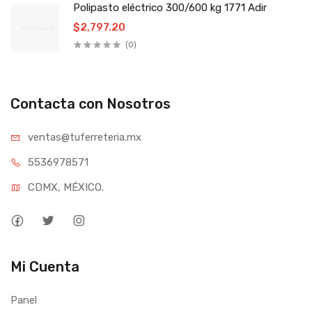
Polipasto eléctrico 300/600 kg 1771 Adir
$2,797.20
(0)
Contacta con Nosotros
ventas@tufe
rreteria.mx
55369
78571
CDMX, MÉXICO.
Mi Cuenta
Panel