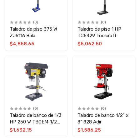
(0)
(0)
Taladro de piso 375 W
Taladro de piso 1 HP
ZJ5116 Bala
TC5429 Toolcraft
$4,858.65
$5,062.50
(0)
(0)
Taladro de banco de 1/3
Taladro de banco 1/2" x
HP 250 W TBOEM-1/2
8" 828 Adir
OEM
$1,632.15
$1,586.25