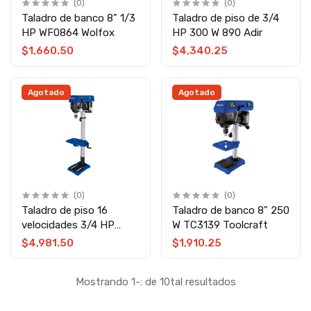
(0)
(0)
Taladro de banco 8" 1/3
Taladro de piso de 3/4
HP WF0864 Wolfox
HP 300 W 890 Adir
$1,660.50
$4,340.25
Agotado
Agotado
(0)
(0)
Taladro de piso 16
Taladro de banco 8" 250
velocidades 3/4 HP
W TC3139 Toolcraft
Toolcraft
$4,981.50
$1,910.25
Mostrando 1-: de 10tal resultados