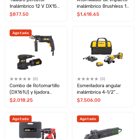
Inalámbrico 12 V DX15
inalámbrico Brushless 18
CAT
V DX71B CAT
$877.50
$1,618.65
Agotado
(0)
(0)
Combo de Rotomartillo
Esmeriladora angular
(DX161U) y lijadora
inalámbrica 4-1/2"
orbital 5" (DX461U)
Brushless DCG408P2
$2,018.25
$7,506.00
79449 CAT
Dewalt
Agotado
Agotado