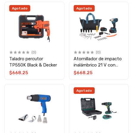
Agotado
Agotado
(0)
(0)
Taladro percutor
Atornillador de impacto
TP550K Black & Decker
inalámbrico 21 V con
accesorios GJ759
$668.25
$668.25
Agotado