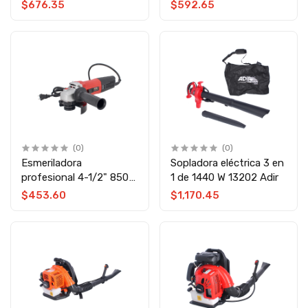
W 13412 Adir
W 11588 Adir
$676.35
$592.65
(0)
(0)
Esmeriladora
Sopladora eléctrica 3 en
profesional 4-1/2" 850
1 de 1440 W 13202 Adir
W 11587 Adir
$453.60
$1,170.45