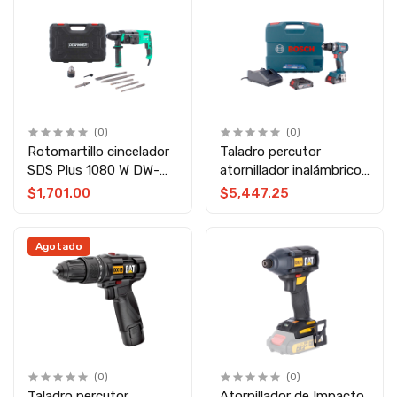
(0)
(0)
Rotomartillo cincelador
Taladro percutor
SDS Plus 1080 W DW-
atornillador inalámbrico
7028 Dewinner
GSB 18V-65 Bosch
$1,701.00
$5,447.25
Agotado
(0)
(0)
Taladro percutor
Atornillador de Impacto