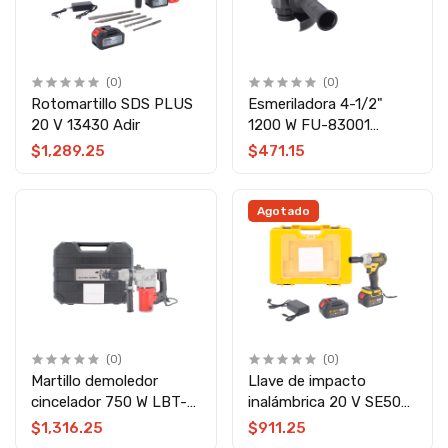
(0)
(0)
Rotomartillo SDS PLUS
Esmeriladora 4-1/2"
20 V 13430 Adir
1200 W FU-83001
Fumetax
$1,289.25
$471.15
Agotado
(0)
(0)
Martillo demoledor
Llave de impacto
cincelador 750 W LBT-
inalámbrica 20 V SE506
RH-26B LIBITE
LIBITE
$1,316.25
$911.25