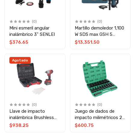
(0)
(0)
Mini esmeril angular
Martillo demoledor 1,100
inalámbrico 3" SENLEI
W SDS max GSH 5
Bosch
$376.65
$13,351.50
Agotado
(0)
(0)
Llave de impacto
Juego de dados de
inalámbrica Brushless
impacto milimétricos 20
20 V + accesorios 3799
piezas TT-21 ONG NAMO
$938.25
$600.75
TEENO