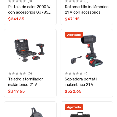
(0)
(0)
Pistola de calor 2000 W
Rotomartillo inalámbrico
con accesorios GJ785-
21 V con accesorios
RFQ
$241.65
$471.15
Agotado
(0)
(0)
Taladro atornillador
Sopladora portátil
inalámbrico 21 V
inalámbrica 21 V
$349.65
$322.65
Agotado