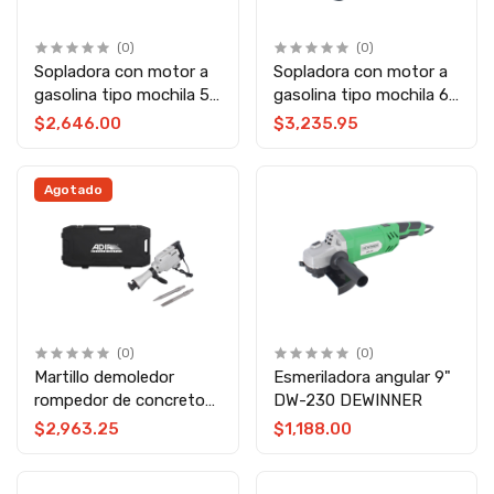
(0)
(0)
Sopladora con motor a
Sopladora con motor a
gasolina tipo mochila 53
gasolina tipo mochila 65
CC 13234 Adir
CC 13235 Adir
$2,646.00
$3,235.95
Agotado
(0)
(0)
Martillo demoledor
Esmeriladora angular 9"
rompedor de concreto
DW-230 DEWINNER
13460 Adir
$2,963.25
$1,188.00