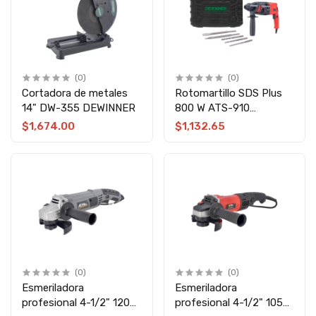
(0)
(0)
Cortadora de metales
Rotomartillo SDS Plus
14" DW-355 DEWINNER
800 W ATS-910
DEWINNER
$1,674.00
$1,132.65
(0)
(0)
Esmeriladora
Esmeriladora
profesional 4-1/2" 1200
profesional 4-1/2" 1050