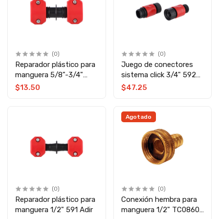
(0)
(0)
Reparador plástico para
Juego de conectores
manguera 5/8"-3/4"
sistema click 3/4" 592
13135 Adir
Adir
$13.50
$47.25
Agotado
(0)
(0)
Reparador plástico para
Conexión hembra para
manguera 1/2" 591 Adir
manguera 1/2" TC0860