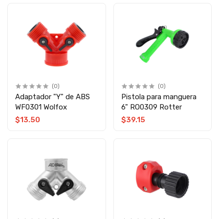
(0)
(0)
Adaptador "Y" de ABS
Pistola para manguera
WF0301 Wolfox
6" RO0309 Rotter
$13.50
$39.15