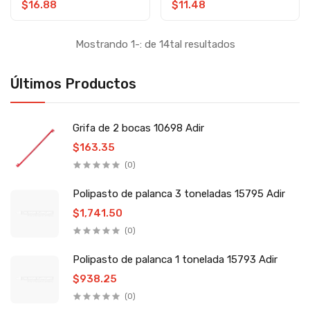
Toolcraft
$16.88
$11.48
Mostrando 1-: de 14tal resultados
Últimos Productos
Grifa de 2 bocas 10698 Adir
$163.35
(0)
Polipasto de palanca 3 toneladas 15795 Adir
$1,741.50
(0)
Polipasto de palanca 1 tonelada 15793 Adir
$938.25
(0)