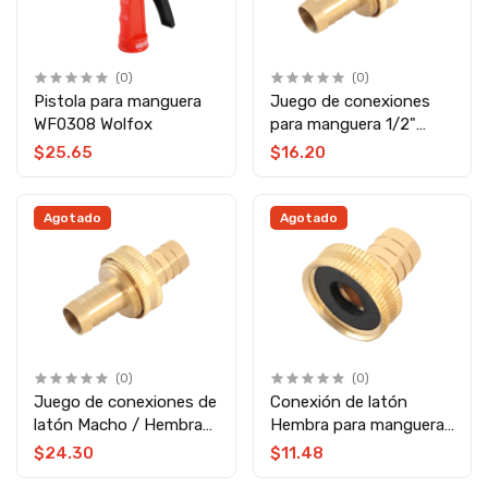
(0)
(0)
Pistola para manguera
Juego de conexiones
WF0308 Wolfox
para manguera 1/2"
WF9649 Wolfox
$25.65
$16.20
Agotado
Agotado
(0)
(0)
Juego de conexiones de
Conexión de latón
latón Macho / Hembra
Hembra para manguera
para manguera 5/8"
1/2" TC3485 Toolcraft
$24.30
$11.48
TC0863 Toolcraft