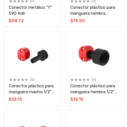
(0)
(0)
Conector metálico "Y"
Conector plástico para
590 Adir
manguera hembra
5/8"-3/4" 13139 Adir
$58.72
$13.50
(0)
(0)
Conector plástico para
Conector plástico para
manguera macho 1/2"
manguera hembra 1/2"
13136 Adir
13138 Adir
$12.15
$12.15