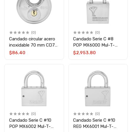
(0)
(0)
Candado circular acero
Candado Serie C #8
inoxidable 70 mm CD70
POP MX6000 Mul-T-
Feiteli
Lock
$86.40
$2,953.80
(0)
(0)
Candado Serie C #10
Candado Serie C #10
POP MX6002 Mul-T-
REG MX6001 Mul-T-