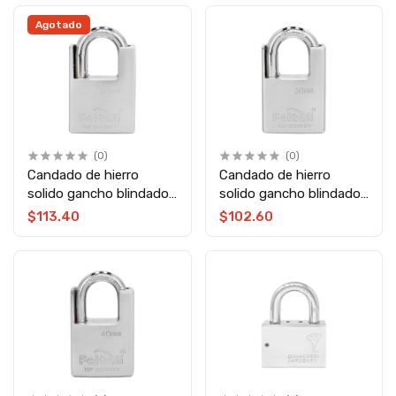
Agotado
(0)
(0)
Candado de hierro
Candado de hierro
solido gancho blindado
solido gancho blindado
60 mm BF5-60MM
50 mm BF5-50MM
$113.40
$102.60
Feiteli
Feiteli