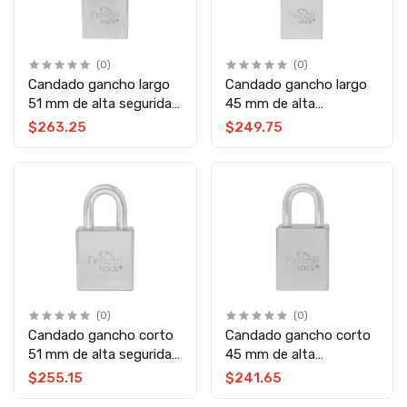
(0)
(0)
Candado gancho largo
Candado gancho largo
51 mm de alta seguridad
45 mm de alta
5101 Feiteli
seguridad 4501 Feiteli
$263.25
$249.75
(0)
(0)
Candado gancho corto
Candado gancho corto
51 mm de alta seguridad
45 mm de alta
5100 Feiteli
seguridad 4500 Feiteli
$255.15
$241.65