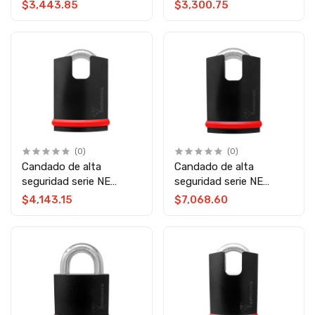
Lock
Lock
$3,443.85
$3,300.75
(0)
(0)
Candado de alta
Candado de alta
seguridad serie NE
seguridad serie NE
grado 5 NE12H Mul-T-
grado 6 NE14H
$4,143.15
$7,068.60
Lock
Mul‑T‑Lock