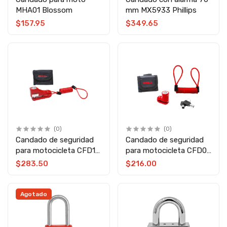
MHA01 Blossom
mm MX5933 Phillips
$157.95
$349.65
(0)
(0)
Candado de seguridad
Candado de seguridad
para motocicleta CFD10
para motocicleta CFD05
Mikels
Mikels
$283.50
$216.00
Agotado