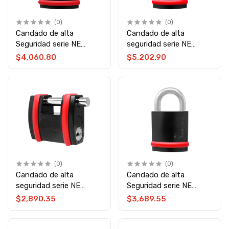
(0)
(0)
Candado de alta
Candado de alta
Seguridad serie NE
seguridad serie NE
grado 5 NE12L Mul-T-
grado 4 NE10H Mul-T-
$4,060.80
$5,202.90
Lock
Lock
(0)
(0)
Candado de alta
Candado de alta
seguridad serie NE
Seguridad serie NE
grado 3 SBNE10 Mul-T-
grado 4 NE10L Mul-T-
$2,890.35
$3,689.55
Lock
Lock