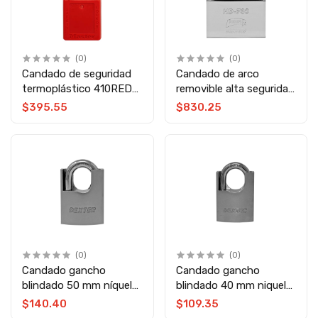
(0)
(0)
Candado de seguridad
Candado de arco
termoplástico 410RED
removible alta seguridad
Master Lock
HD-730 Phillips
$395.55
$830.25
(0)
(0)
Candado gancho
Candado gancho
blindado 50 mm níquel
blindado 40 mm niquel
satinado 16945 Dexter
satinado 16944 Dexter
$140.40
$109.35