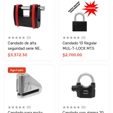
(0)
(0)
Candado de alta
Candado 13 Regular
seguridad serie NE
MUL-T-LOCK MT5
grado 5 SBNE12 Mul-T-
$3,372.30
$2,700.00
Lock
Agotado
(0)
(0)
Candado para moto
Candado con alarma 70