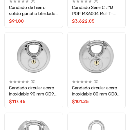
(0)
(0)
Candado de hierro
Candado Serie C #13
solido gancho blindado
POP MX6004 Mul-T-
40 mm BF5-40MM
Lock
$91.80
$3,622.05
Feiteli
(0)
(0)
Candado circular acero
Candado circular acero
inoxidable 90 mm CD90
inoxidable 80 mm CD80
Feiteli
Feiteli
$117.45
$101.25