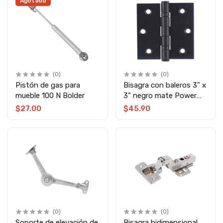
Agotado
(0)
(0)
Pistón de gas para
Bisagra con baleros 3" x
mueble 100 N Bolder
3" negro mate Power
Turk
$27.00
$45.90
(0)
(0)
Soporte de elevación de
Bisagra bidimensional