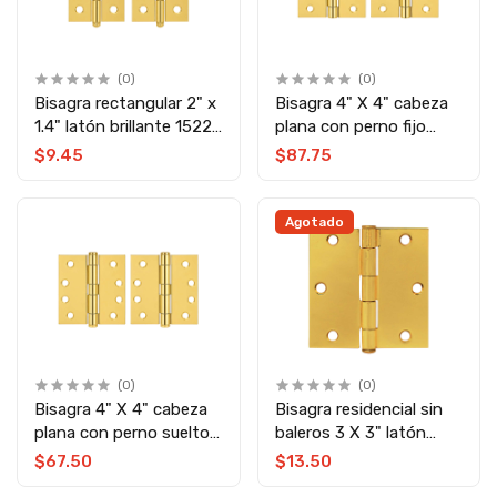
(0)
(0)
Bisagra rectangular 2" x
Bisagra 4" X 4" cabeza
1.4" latón brillante 1522
plana con perno fijo
Veker
latón brillante 1457
$9.45
$87.75
Veker
Agotado
(0)
(0)
Bisagra 4" X 4" cabeza
Bisagra residencial sin
plana con perno suelto
baleros 3 X 3" latón
latón brillante 1450
brillante 1431 Veker
$67.50
$13.50
Veker