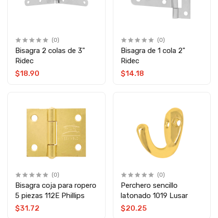
(0)
(0)
Bisagra 2 colas de 3"
Bisagra de 1 cola 2"
Ridec
Ridec
$18.90
$14.18
(0)
(0)
Bisagra coja para ropero
Perchero sencillo
5 piezas 112E Phillips
latonado 1019 Lusar
$31.72
$20.25