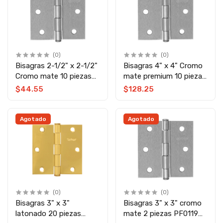
(0)
(0)
Bisagras 2-1/2" x 2-1/2"
Bisagras 4" x 4" Cromo
Cromo mate 10 piezas
mate premium 10 piezas
PF0115 Top Forge
PF0118 Top Forge
$44.55
$128.25
Agotado
Agotado
(0)
(0)
Bisagras 3" x 3"
Bisagras 3" x 3" cromo
latonado 20 piezas
mate 2 piezas PF0119