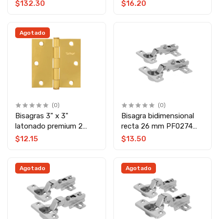
PF0123 Top Forge
Top Forge
$132.30
$16.20
Agotado
(0)
(0)
Bisagras 3" x 3"
Bisagra bidimensional
latonado premium 2
recta 26 mm PF0274
piezas PF0120 Top
Top Forge
$12.15
$13.50
Forge
Agotado
Agotado