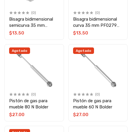
(0)
(0)
Bisagra bidimensional
Bisagra bidimensional
semicurva 35 mm
curva 35 mm PF0279
PF0277 Top Forge
Top Forge
$13.50
$13.50
Agotado
Agotado
(0)
(0)
Pistón de gas para
Pistón de gas para
mueble 80 N Bolder
mueble 60 N Bolder
$27.00
$27.00