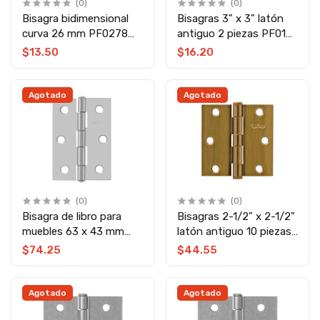
(0)
(0)
Bisagra bidimensional
Bisagras 3" x 3" latón
curva 26 mm PF0278
antiguo 2 piezas PF0121
Top Forge
Top Forge
$13.50
$16.20
Agotado
Agotado
(0)
(0)
Bisagra de libro para
Bisagras 2-1/2" x 2-1/2"
muebles 63 x 43 mm
latón antiguo 10 piezas
3009-0063-49 Soprano
PF0110 Top Forge
$74.25
$44.55
Agotado
Agotado