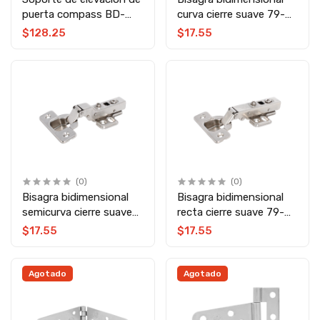
puerta compass BD-
curva cierre suave 79-
2621 Bolder
8843 Herrasa
$128.25
$17.55
(0)
(0)
Bisagra bidimensional
Bisagra bidimensional
semicurva cierre suave
recta cierre suave 79-
79-8842 Herrasa
8841 Herrasa
$17.55
$17.55
Agotado
Agotado