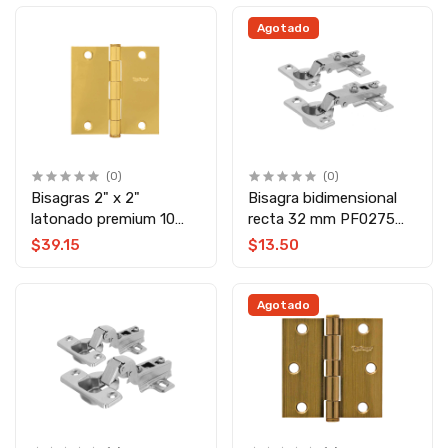
Agotado
(0)
(0)
Bisagras 2" x 2"
Bisagra bidimensional
latonado premium 10
recta 32 mm PF0275
piezas PF0104 Top
Top Forge
$39.15
$13.50
Forge
Agotado