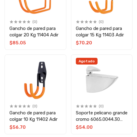
(0)
(0)
Gancho de pared para
Gancho de pared para
colgar 20 Kg 11404 Adir
colgar 15 Kg 11403 Adir
$85.05
$70.20
Agotado
(0)
(0)
Gancho de pared para
Soporte pelicano grande
colgar 10 Kg 11402 Adir
cromo 6065.0044.30
Soprano
$56.70
$54.00