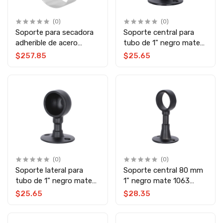
(0)
(0)
Soporte para secadora
Soporte central para
adherible de acero
tubo de 1" negro mate
inoxidable 079-1669
1065 Lusar
$257.85
$25.65
Herrasa
(0)
(0)
Soporte lateral para
Soporte central 80 mm
tubo de 1" negro mate
1" negro mate 1063
1064 Lusar
Lusar
$25.65
$28.35