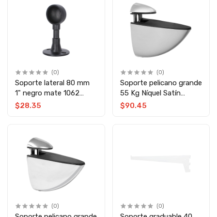
(0)
(0)
Soporte lateral 80 mm
Soporte pelicano grande
1" negro mate 1062
55 Kg Níquel Satín
Lusar
Axcent
$28.35
$90.45
(0)
(0)
Soporte pelicano grande
Soporte graduable 40