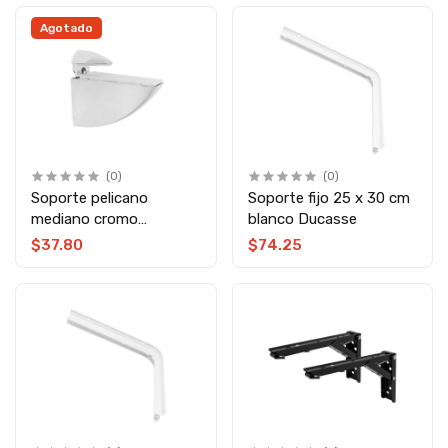
Agotado
(0)
(0)
Soporte pelicano
Soporte fijo 25 x 30 cm
mediano cromo
blanco Ducasse
6065.0043.30 Soprano
$37.80
$74.25