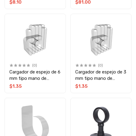
MZ
K-163 Axcent
$8.10
$81.00
(0)
(0)
Cargador de espejo de 6
Cargador de espejo de 3
mm tipo mano de
mm tipo mano de
chango Herralum
chango Herralum
$1.35
$1.35