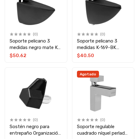
(0)
(0)
Soporte pelicano 3
Soporte pelicano 3
medidas negro mate K-
medidas K-169-BK
170-BK Axcent
Axcent
$50.62
$40.50
Agotado
(0)
(0)
Sostén negro para
Soporte regulable
entrepaño Organización
cuadrado níquel perlado