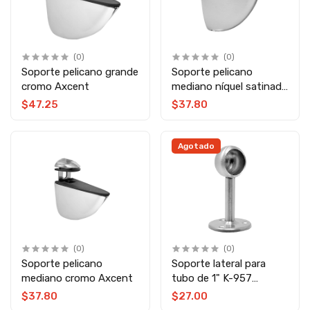
(0)
(0)
Soporte pelicano grande
Soporte pelicano
cromo Axcent
mediano níquel satinado
Axcent
$47.25
$37.80
Agotado
(0)
(0)
Soporte pelicano
Soporte lateral para
mediano cromo Axcent
tubo de 1" K-957
Axcent
$37.80
$27.00