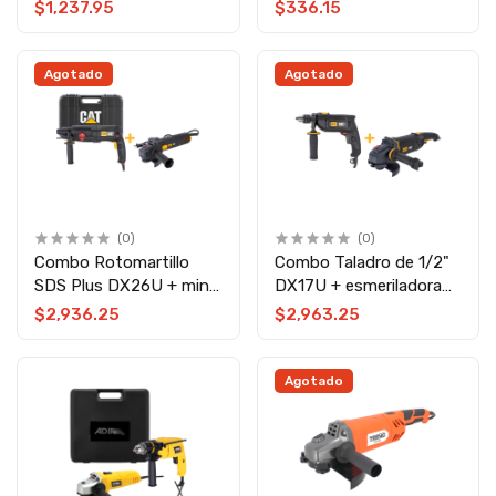
770 Bosch
Wolfox
$1,237.95
$336.15
Agotado
Agotado
(0)
(0)
Combo Rotomartillo
Combo Taladro de 1/2"
SDS Plus DX26U + mini
DX17U + esmeriladora
Esmeriladora 4-1/2"
de 7" DX352U CAT
$2,936.25
$2,963.25
DX37U CAT
Agotado