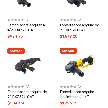
(0)
(0)
Esmeriladora angular 4-
Esmeriladora angular de
1/2" DX37U CAT
9" DX351U CAT
$924.75
$1,879.20
Agotado
Agotado
(0)
(0)
Esmeriladora angular de
Esmeriladora angular
7" DX352U CAT
inalámbrica 4-1/2"
SCG400-B3 V20
$1,849.50
$1,923.75
Stanley