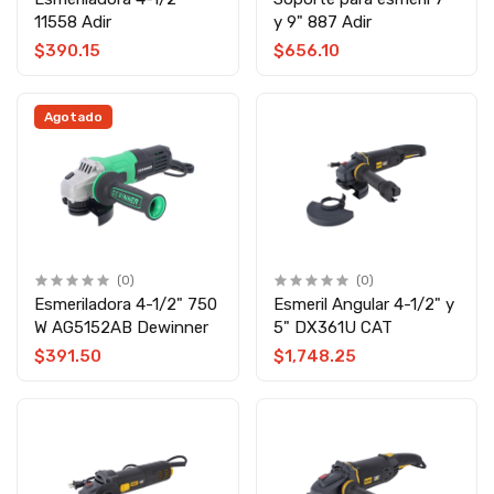
11558 Adir
y 9" 887 Adir
$390.15
$656.10
Agotado
(0)
(0)
Esmeriladora 4-1/2" 750
Esmeril Angular 4-1/2" y
W AG5152AB Dewinner
5" DX361U CAT
$391.50
$1,748.25