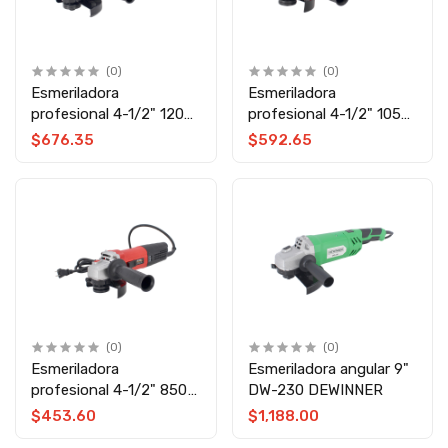
(0)
(0)
Esmeriladora
Esmeriladora
profesional 4-1/2" 1200
profesional 4-1/2" 1050
W 13412 Adir
W 11588 Adir
$676.35
$592.65
(0)
(0)
Esmeriladora
Esmeriladora angular 9"
profesional 4-1/2" 850
DW-230 DEWINNER
W 11587 Adir
$453.60
$1,188.00