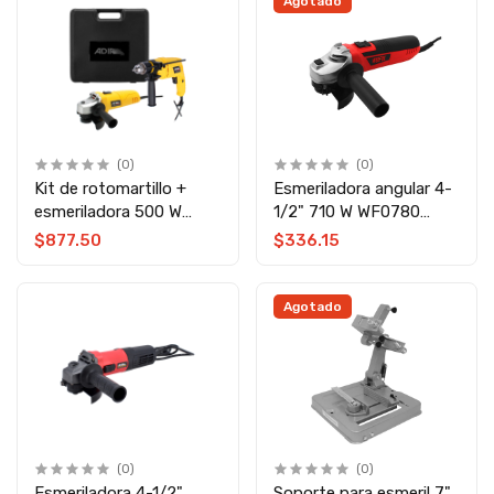
Agotado
(0)
(0)
Kit de rotomartillo +
Esmeriladora angular 4-
esmeriladora 500 W
1/2" 710 W WF0780
13411 Adir
Wolfox
$877.50
$336.15
Agotado
(0)
(0)
Esmeriladora 4-1/2"
Soporte para esmeril 7"