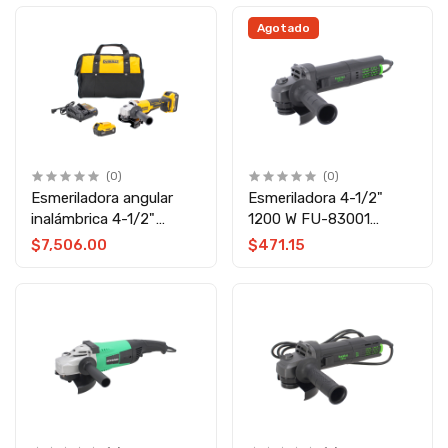
Agotado
(0)
(0)
Esmeriladora angular
Esmeriladora 4-1/2"
inalámbrica 4-1/2"
1200 W FU-83001
Brushless DCG408P2
Fumetax
$7,506.00
$471.15
Dewalt