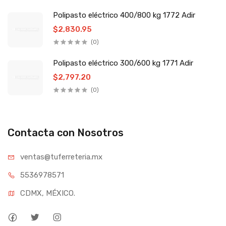
Polipasto eléctrico 400/800 kg 1772 Adir
$2,830.95
(0)
Polipasto eléctrico 300/600 kg 1771 Adir
$2,797.20
(0)
Contacta con Nosotros
ventas@tufe
rreteria.mx
55369
78571
CDMX, MÉXICO.