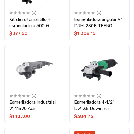
(0)
(0)
Kit de rotomartillo +
Esmeriladora angular 9"
esmeriladora 500 W
DJM-230B TEENO
13411 Adir
$877.50
$1,308.15
(0)
(0)
Esmeriladora industrial
Esmeriladora 4-1/2"
9" 11590 Adir
DW-35 Dewinner
$1,107.00
$384.75