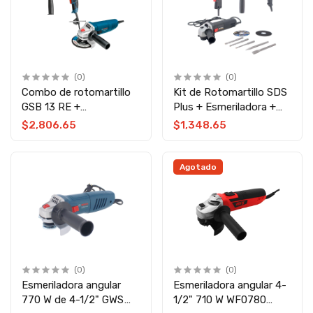
(0)
(0)
Combo de rotomartillo
Kit de Rotomartillo SDS
GSB 13 RE +
Plus + Esmeriladora +
esmeriladora GWS 850
Taladro/rotomartillo
$2,806.65
$1,348.65
Bosch
11557 Adir
Agotado
(0)
(0)
Esmeriladora angular
Esmeriladora angular 4-
770 W de 4-1/2" GWS
1/2" 710 W WF0780