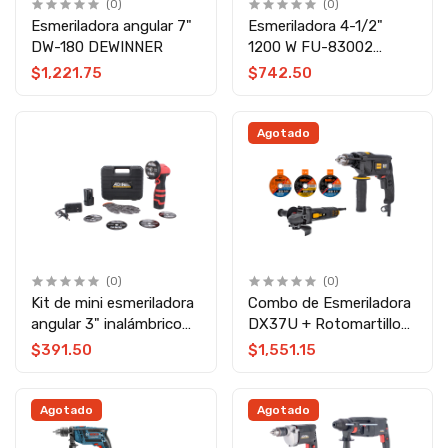
(0)
(0)
Esmeriladora angular 7"
Esmeriladora 4-1/2"
DW-180 DEWINNER
1200 W FU-83002
Fumetax
$1,221.75
$742.50
Agotado
(0)
(0)
Kit de mini esmeriladora
Combo de Esmeriladora
angular 3" inalámbrico
DX37U + Rotomartillo
13453 Adir
DX17U + 10 discos CAT
$391.50
$1,551.15
Agotado
Agotado