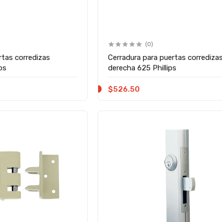
(0)
rtas corredizas
Cerradura para puertas corrediza
ips
derecha 625 Phillips
$526.50