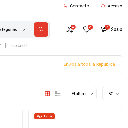
Contacto
Acceso
0
0
0
$0.00
ategorias
A
Toolcraft
Envíos a toda la Republica
El último
30
Agotado