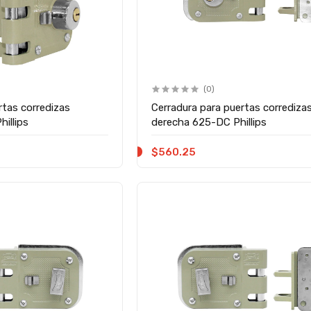
(0)
rtas corredizas
Cerradura para puertas corrediza
illips
derecha 625-DC Phillips
$560.25