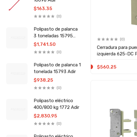
10698 Adir
$163.35
(0)
Polipasto de palanca
3 toneladas 15795
(0)
Adir
$1,741.50
Cerradura para pue
(0)
izquierda 625-DC Ph
Polipasto de palanca 1
$560.25
tonelada 15793 Adir
$938.25
(0)
Polipasto eléctrico
400/800 kg 1772 Adir
$2,830.95
(0)
Polipasto eléctrico