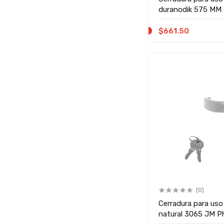
duranodik 575 MM P
$661.50
(0)
Cerradura para uso
natural 3065 JM Phi