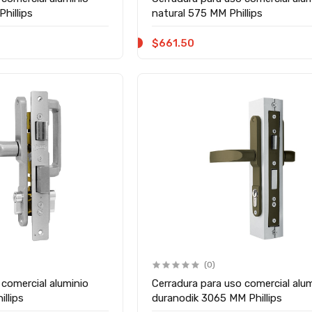
hillips
natural 575 MM Phillips
$661.50
(0)
 comercial aluminio
Cerradura para uso comercial alu
llips
duranodik 3065 MM Phillips