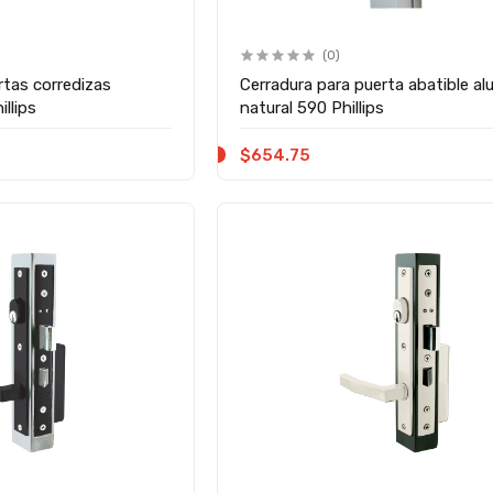
(0)
rtas corredizas
Cerradura para puerta abatible al
llips
natural 590 Phillips
$654.75