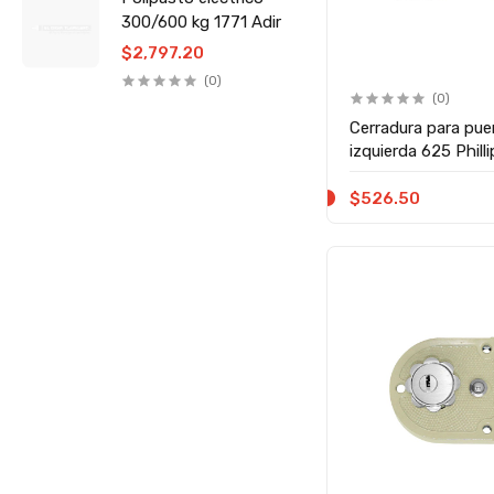
300/600 kg 1771 Adir
$2,797.20
(0)
(0)
Cerradura para pue
izquierda 625 Phill
$526.50