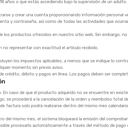
e 18 años o que estás accediendo bajo la supervisión de un adulto.
istrarse y crear una cuenta proporcionando información personal ve
uenta y contraseña, así como de todas las actividades que ocurra
ible los productos ofrecidos en nuestro sitio web. Sin embargo, 
no representar con exactitud el artículo recibido.
cluyen los impuestos aplicables, a menos que se indique lo contra
alquier momento sin previo aviso.
e crédito, débito y pagos en línea. Los pagos deben ser complet
ón
io. En caso de que el producto adquirido no se encuentre en exis
ago, se procederá a la cancelación de la orden y reembolso total d
 de factura solo podrá realizarse dentro del mismo mes calendario
tro del mismo mes, el sistema bloqueará la emisión del comprobant
 posible procesarlo automáticamente a través del método de pago o