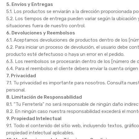
5. Envíos y Entregas
5.1. Los productos se enviarán a la dirección proporcionada po
5.2. Los tiempos de entrega pueden variar según la ubicación 
situaciones fuera de nuestro control.
6. Devoluciones y Reembolsos
6.1. Aceptamos devoluciones de productos dentro de los [númer
6.2. Para iniciar un proceso de devolución, el usuario debe con
producto esté defectuoso o haya un error en el pedido.
6.3. Los reembolsos se procesarán dentro de los [número de día
6.4. Para el reembolso el cliente debera enviar la cuenta orige
7. Privacidad
7.1. Tu privacidad es importante para nosotros. Consulta nue
personal.
8. Limitación de Responsabilidad
8.1. "Tu Ferretería" no será responsable de ningún daño indir
8.2. En ningún caso nuestra responsabilidad excederá el monto
9. Propiedad Intelectual
9.1. Todo el contenido del sitio web, incluyendo textos, gráfi
propiedad intelectual aplicables.