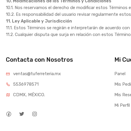
10. Modificaciones de los Términos y Condiciones
10.1. Nos reservamos el derecho de modificar estos Términos 
10.2. Es responsabilidad del usuario revisar regularmente esto
11. Ley Aplicable y Jurisdicción
11.1. Estos Términos se regirán e interpretarán de acuerdo con 
11.2. Cualquier disputa que surja en relación con estos Término
Contacta con Nosotros
Mi Cu
ventas@tufe
rreteria.mx
Panel
55369
78571
Mis Ped
CDMX, MÉXICO.
Mis Res
Mi Perfil